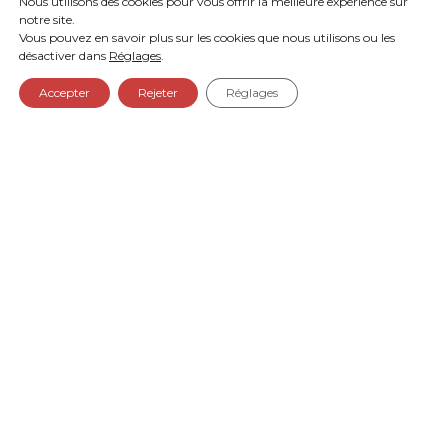
Nous utilisons des cookies pour vous offrir la meilleure expérience sur
notre site.
Vous pouvez en savoir plus sur les cookies que nous utilisons ou les
désactiver dans
Réglages
.
Accepter
Rejeter
Réglages
HÉBERGEMENT
Afin que vous puissiez profiter pleinement
de cette expérience unique, nous vous
proposons une offre spéciale, comprenant :