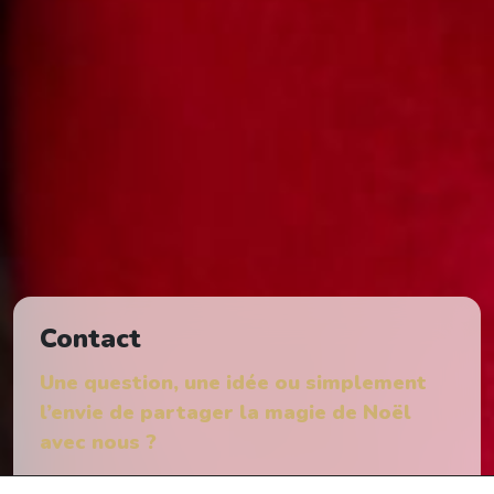
Contact
Une question, une idée ou simplement
l’envie de partager la magie de Noël
avec nous ?
L’équipe de Montreux se fera un plaisir de vous